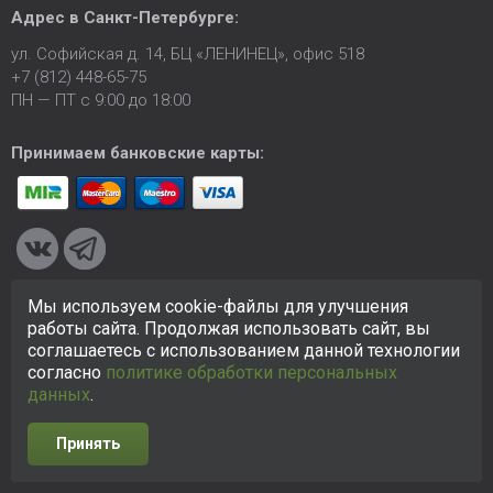
Адрес в
Санкт-Петербурге
:
ул. Софийская д. 14, БЦ «ЛЕНИНЕЦ», офис 518
+7 (812) 448-65-75
ПН — ПТ с 9:00 до 18:00
Принимаем банковские карты:
Мы используем cookie-файлы для улучшения
© 2005-2026 ООО «КСК». Сайт
https://ksk24.ru
создан
работы сайта. Продолжая использовать сайт, вы
исключительно в информационных целях и любая информация
соглашаетесь с использованием данной технологии
на сайте не является публичной офертой.
Политика в
согласно
политике обработки персональных
отношении персональных данных
данных
.
Принять
Разработка сайта