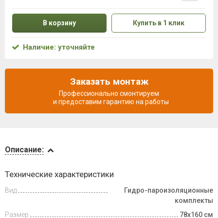
В корзину
Купить в 1 клик
Наличие: уточняйте
Заказать монтаж
Профессионально смонтируем
и предоставим гарантию на работы
Описание
Описание:
Доставка
Технические характеристики
и оплата
Вид
Гидро-пароизоляционные
комплекты
Размер
78х160 см