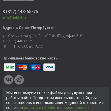
8 (812) 448-65-75
info@ksk24.ru
Адрес в
Санкт-Петербурге
:
ул. Софийская д. 14, БЦ «ЛЕНИНЕЦ», офис 518
+7 (812) 448-65-75
ПН — ПТ с 9:00 до 18:00
Принимаем банковские карты:
Мы используем cookie-файлы для улучшения
© 2005-2026 ООО «КСК». Сайт
https://ksk24.ru
создан
работы сайта. Продолжая использовать сайт, вы
исключительно в информационных целях и любая информация
соглашаетесь с использованием данной технологии
на сайте не является публичной офертой.
Политика в
согласно
политике обработки персональных
отношении персональных данных