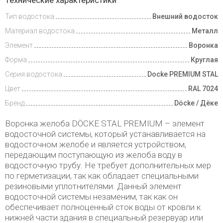
Технические характеристики
и оплата
Тип водостока
Внешний водосток
Материал водостока
Металл
Элемент
Воронка
Форма
Круглая
Серия водостока
Docke PREMIUM STAL
Цвет
RAL 7024
Бренд
Döcke / Дёке
Воронка желоба DÖCKE STAL PREMIUM – элемент
водосточной системы, который устанавливается на
водосточном желобе и является устройством,
передающим поступающую из желоба воду в
водосточную трубу. Не требует дополнительных мер
по герметизации, так как обладает специальными
резиновыми уплотнителями. Данный элемент
водосточной системы незаменим, так как он
обеспечивает полноценный сток воды от кровли к
нижней части здания в специальный резервуар или