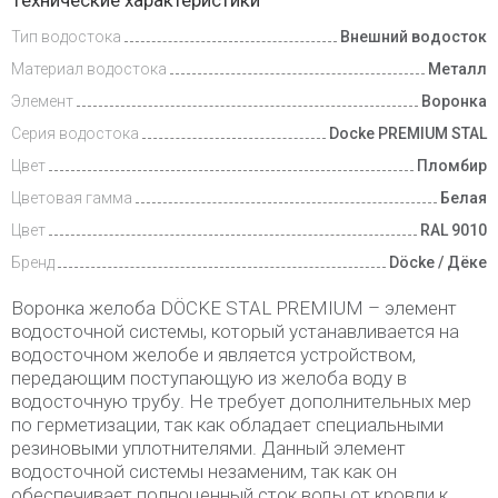
Технические характеристики
и оплата
Тип водостока
Внешний водосток
Материал водостока
Металл
Элемент
Воронка
Серия водостока
Docke PREMIUM STAL
Цвет
Пломбир
Цветовая гамма
Белая
Цвет
RAL 9010
Бренд
Döcke / Дёке
Воронка желоба DÖCKE STAL PREMIUM – элемент
водосточной системы, который устанавливается на
водосточном желобе и является устройством,
передающим поступающую из желоба воду в
водосточную трубу. Не требует дополнительных мер
по герметизации, так как обладает специальными
резиновыми уплотнителями. Данный элемент
водосточной системы незаменим, так как он
обеспечивает полноценный сток воды от кровли к