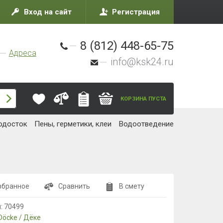
Вход на сайт
Регистрация
8 (812) 448-65-75
Адреса
info@ksk24.ru
КОРЗИНА ПУСТА
одосток
Пены, герметики, клеи
Водоотведение
збранное
Сравнить
В смету
л:
70499
Döcke / Дёке