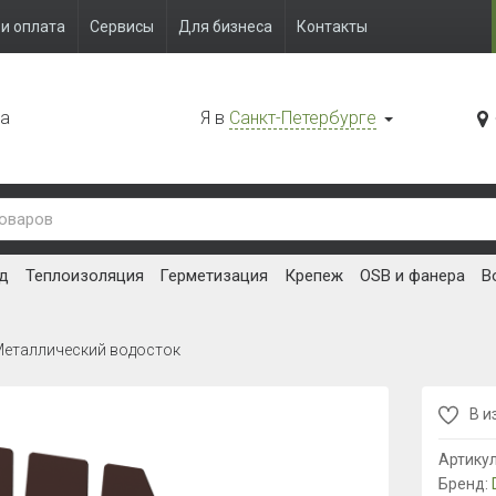
и оплата
Сервисы
Для бизнеса
Контакты
да
Я в
Санкт-Петербурге
д
Теплоизоляция
Герметизация
Крепеж
OSB и фанера
В
еталлический водосток
В и
Артику
Бренд: