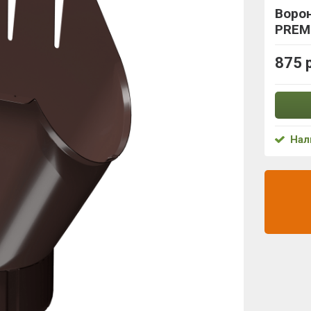
Ворон
PREM
875 
Нал