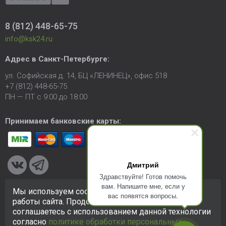
8 (812) 448-65-75
info@ksk24.ru
Адрес в
Санкт-Петербурге
:
ул. Софийская д. 14, БЦ «ЛЕНИНЕЦ», офис 518
+7 (812) 448-65-75
ПН — ПТ с 9:00 до 18:00
Принимаем банковские карты:
Дмитрий
Здравствуйте! Готов помочь
вам. Напишите мне, если у
Мы используем cookie-файлы для улучшения
вас появятся вопросы.
© 2005-2026 ООО «КСК». Сайт
https://ksk24.ru
создан
работы сайта. Продолжая использовать сайт, вы
исключительно в информационных целях и любая информация
соглашаетесь с использованием данной технологии
на сайте не является публичной офертой.
Политика в
согласно
политике обработки персональных
отношении персональных данных