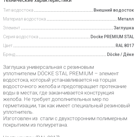
Технические характеристики
и оплата
Тип водостока
Внешний водосток
Материал водостока
Металл
Элемент
Заглушка
Серия водостока
Docke PREMIUM STAL
Цвет
RAL 8017
Бренд
Döcke / Дёке
Заглушка универсальная с резиновым
уплотнителем DÖCKE STAL PREMIUM – элемент
водостока, который устанавливается на торцах
водосточного желоба и предотвращает протекание
воды в местах, где заканчивается конструкция
желоба. Не требует дополнительных мер по
герметизации, так как имеет специальный резиновый
уплотнитель.
Изготовлен из стали с двухсторонним полимерным
покрытием из полиуретана.