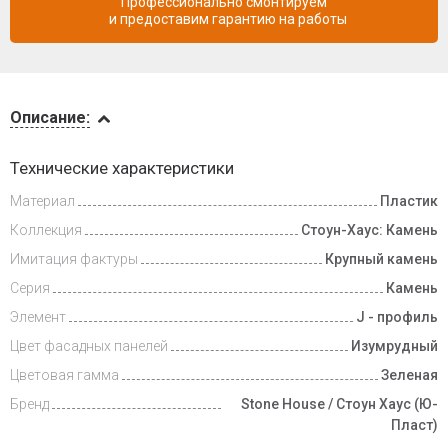
Профессионально смонтируем
и предоставим гарантию на работы
Описание
Описание:
Доставка
Технические характеристики
и оплата
Материал
Пластик
Коллекция
Стоун-Хаус: Камень
Имитация фактуры
Крупный камень
Серия
Камень
Элемент
J - профиль
Цвет фасадных панелей
Изумрудный
Цветовая гамма
Зеленая
Бренд
Stone House / Стоун Хаус (Ю-
Пласт)