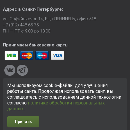
Адрес в
Санкт-Петербурге
:
ул. Софийская д. 14, БЦ «ЛЕНИНЕЦ», офис 518
+7 (812) 448-65-75
ПН — ПТ с 9:00 до 18:00
Принимаем банковские карты:
Мы используем cookie-файлы для улучшения
© 2005-2026 ООО «КСК». Сайт
https://ksk24.ru
создан
работы сайта. Продолжая использовать сайт, вы
исключительно в информационных целях и любая информация
соглашаетесь с использованием данной технологии
на сайте не является публичной офертой.
Политика в
согласно
политике обработки персональных
отношении персональных данных
данных
.
Принять
Разработка сайта