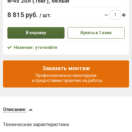
№45 20л (16кг), белый
8 815 руб.
/ шт.
В корзину
Купить в 1 клик
Наличие: уточняйте
Заказать монтаж
Профессионально смонтируем
и предоставим гарантию на работы
Описание
Описание:
Доставка
Технические характеристики
и оплата