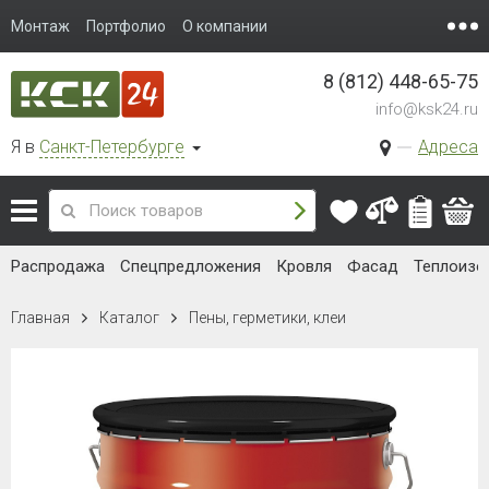
Монтаж
Портфолио
О компании
8 (812) 448-65-75
info@ksk24.ru
Я в
Санкт-Петербурге
Адреса
Распродажа
Спецпредложения
Кровля
Фасад
Теплоизо
Главная
Каталог
Пены, герметики, клеи