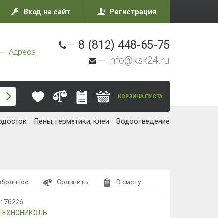
Вход на сайт
Регистрация
8 (812) 448-65-75
Адреса
info@ksk24.ru
КОРЗИНА ПУСТА
одосток
Пены, герметики, клеи
Водоотведение
збранное
Сравнить
В смету
л:
76226
ТЕХНОНИКОЛЬ