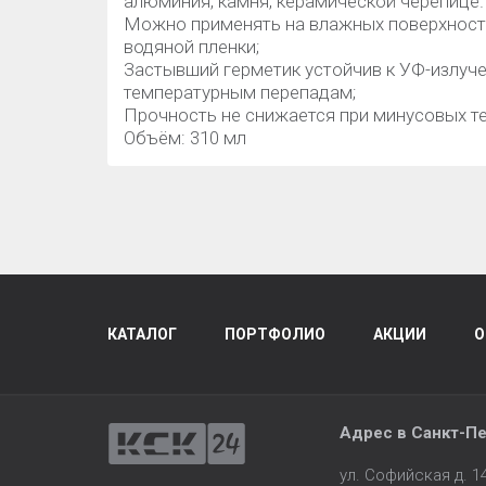
алюминия, камня, керамической черепице.
Можно применять на влажных поверхностя
водяной пленки;
Застывший герметик устойчив к УФ-излуч
температурным перепадам;
Прочность не снижается при минусовых т
Объём: 310 мл
КАТАЛОГ
ПОРТФОЛИО
АКЦИИ
О
Адрес в
Санкт-Пе
ул. Софийская д. 