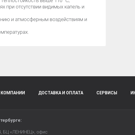
 Теплостойкость выше 110 °С;
х при отсутствии видимых капель и
ению и атмосферным воздействиям и
емпературах.
 КОМПАНИИ
ДОСТАВКА И ОПЛАТА
СЕРВИСЫ
И
тербурге
:
14, БЦ «ЛЕНИНЕЦ», офис