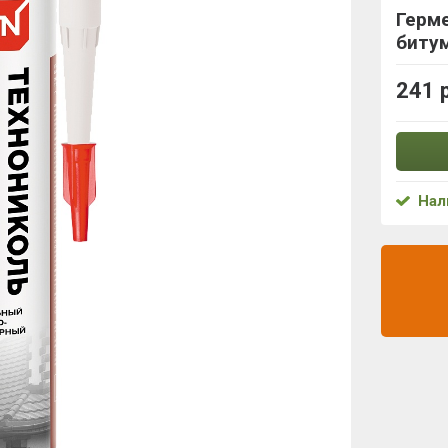
Герм
биту
241 
Нал