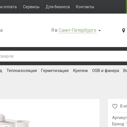
и оплата
Сервисы
Для бизнеса
Контакты
да
Я в
Санкт-Петербурге
д
Теплоизоляция
Герметизация
Крепеж
OSB и фанера
В
В и
Артику
Бренд: