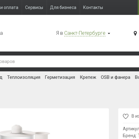
и оплата
Сервисы
Для бизнеса
Контакты
да
Я в
Санкт-Петербурге
д
Теплоизоляция
Герметизация
Крепеж
OSB и фанера
В
В и
Артику
Бренд: