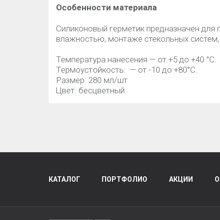
Особенности материала
Силиконовый герметик предназначен для
влажностью, монтаже стекольных систем,
Температура нанесения — от +5 до +40 °С.
Термоустойкость: — от -10 до +80°С.
Размер: 280 мл/шт
Цвет: бесцветный
КАТАЛОГ
ПОРТФОЛИО
АКЦИИ
О