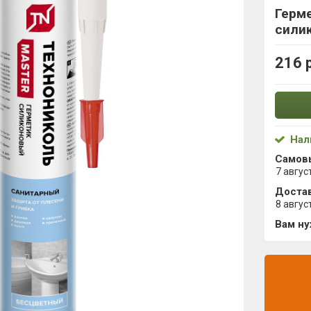
Герм
сили
216 
Нал
Самов
7 авгус
Достав
8 авгус
Вам н