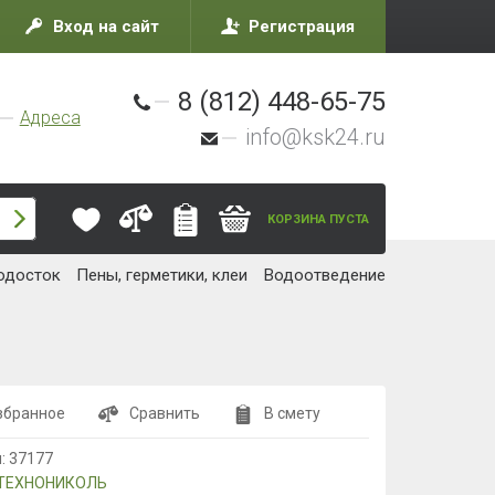
Вход на сайт
Регистрация
8 (812) 448-65-75
Адреса
info@ksk24.ru
КОРЗИНА ПУСТА
одосток
Пены, герметики, клеи
Водоотведение
збранное
Сравнить
В смету
л:
37177
ТЕХНОНИКОЛЬ