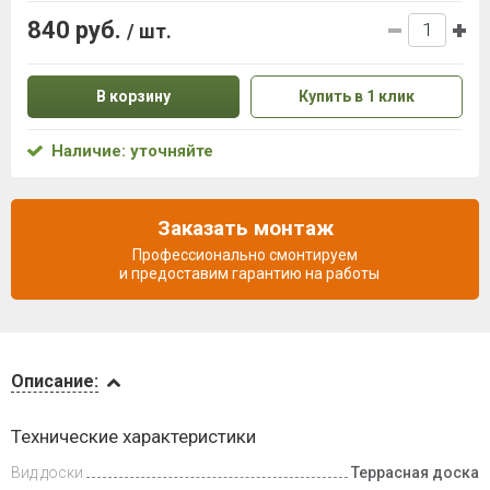
840 руб.
/ шт.
В корзину
Купить в 1 клик
Наличие: уточняйте
Заказать монтаж
Профессионально смонтируем
и предоставим гарантию на работы
Описание
Описание:
Доставка
Технические характеристики
и оплата
Вид доски
Террасная доска