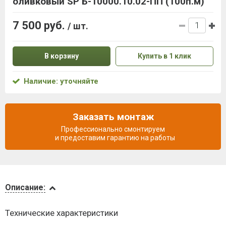
оливковый SP Б-10000.10.02-ПП (100п.м)
7 500 руб.
/ шт.
В корзину
Купить в 1 клик
Наличие: уточняйте
Заказать монтаж
Профессионально смонтируем
и предоставим гарантию на работы
Описание
Описание:
Доставка
Технические характеристики
и оплата