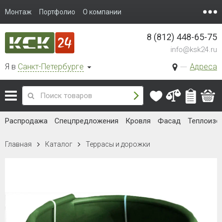
Монтаж
Портфолио
О компании
8 (812) 448-65-75
info@ksk24.ru
Я в
Санкт-Петербурге
Адреса
Распродажа
Спецпредложения
Кровля
Фасад
Теплоизо
Главная
Каталог
Террасы и дорожки