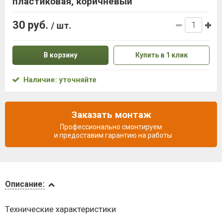
пластиковая, коричневый
30 руб.
/ шт.
В корзину
Купить в 1 клик
Наличие: уточняйте
Заказать монтаж
Профессионально смонтируем
и предоставим гарантию на работы
Описание
Описание:
Доставка
Технические характеристики
и оплата