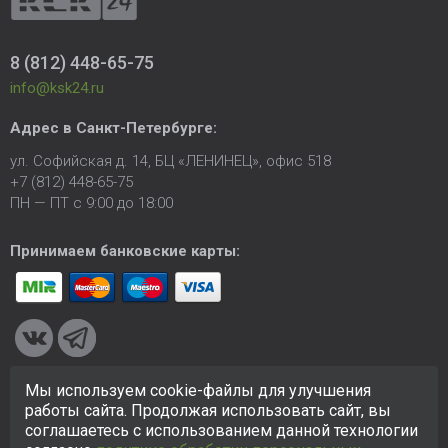
8 (812) 448-65-75
info@ksk24.ru
Адрес в
Санкт-Петербурге
:
ул. Софийская д. 14, БЦ «ЛЕНИНЕЦ», офис 518
+7 (812) 448-65-75
ПН — ПТ с 9:00 до 18:00
Принимаем банковские карты:
Мы используем cookie-файлы для улучшения
© 2005-2026 ООО «КСК». Сайт
https://ksk24.ru
создан
работы сайта. Продолжая использовать сайт, вы
исключительно в информационных целях и любая информация
соглашаетесь с использованием данной технологии
на сайте не является публичной офертой.
Политика в