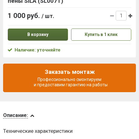
пены SILA (SL007T)
1 000 руб.
/ шт.
В корзину
Купить в 1 клик
Наличие: уточняйте
Заказать монтаж
Профессионально смонтируем
и предоставим гарантию на работы
Описание
Описание:
Доставка
Технические характеристики
и оплата