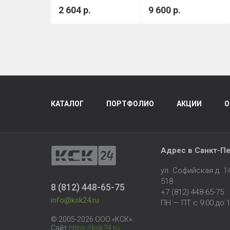
1,7
2 604 р.
9 600 р.
КАТАЛОГ
ПОРТФОЛИО
АКЦИИ
О
Адрес в
Санкт-Пе
ул. Софийская д. 
518
8 (812) 448-65-75
+7 (812) 448-65-75
info@ksk24.ru
ПН — ПТ с 9:00 до 1
© 2005-2026 ООО «КСК».
Сайт
https://ksk24.ru