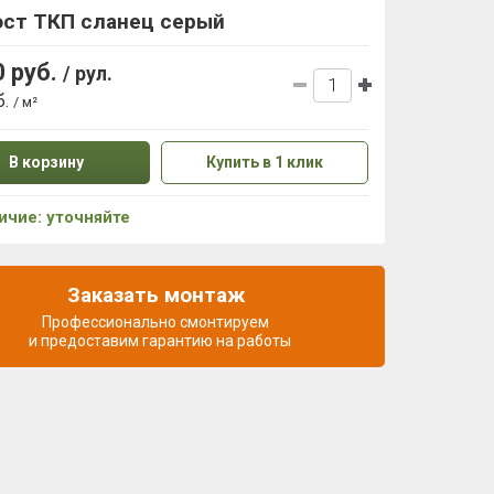
ост ТКП сланец серый
0 руб.
/ рул.
б.
/ м²
В корзину
Купить в 1 клик
ичие: уточняйте
Заказать монтаж
Профессионально смонтируем
и предоставим гарантию на работы