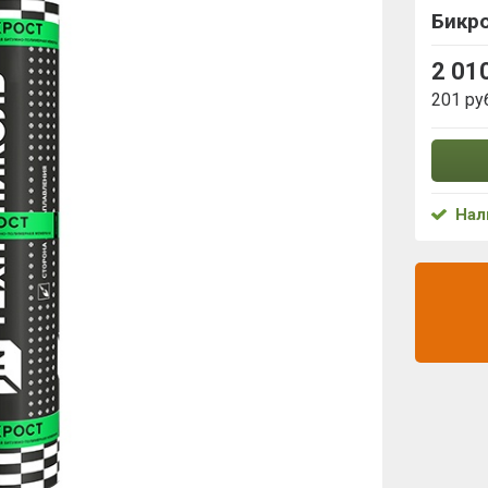
Бикр
2 01
201 ру
Нал