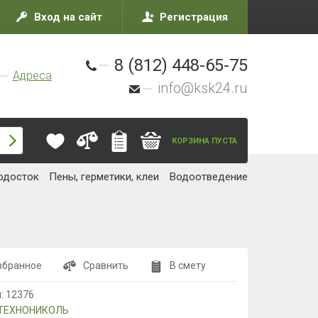
Вход на сайт
Регистрация
8 (812) 448-65-75
Адреса
info@ksk24.ru
КОРЗИНА ПУСТА
одосток
Пены, герметики, клеи
Водоотведение
збранное
Сравнить
В смету
л:
12376
ТЕХНОНИКОЛЬ