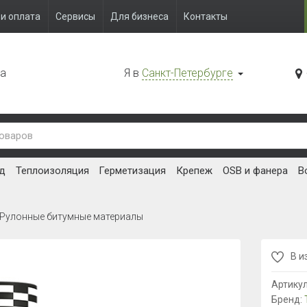
и оплата
Сервисы
Для бизнеса
Контакты
да
Я в
Санкт-Петербурге
д
Теплоизоляция
Герметизация
Крепеж
OSB и фанера
В
Рулонные битумные материалы
В и
Артику
Бренд: