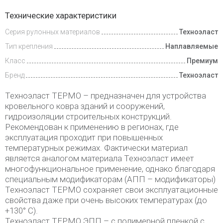
Доставка
Технические характеристики
и оплата
Серия рулонных материалов
Техноэласт
Тип крепления
Наплавляемые
Класс
Премиум
Бренд
Техноэласт
Техноэласт ТЕРМО – предназначен для устройства
кровельного ковра зданий и сооружений,
гидроизоляции строительных конструкций.
Рекомендован к применению в регионах, где
эксплуатация проходит при повышенных
температурных режимах. Фактически материал
является аналогом материала Техноэласт имеет
многофункциональное применение, однако благодаря
специальным модификаторам (АПП – модификаторы)
Техноэласт ТЕРМО сохраняет свои эксплуатационные
свойства даже при очень высоких температурах (до
+130° С).
Техноэласт ТЕРМО ЭПП – с полимерной пленкой с