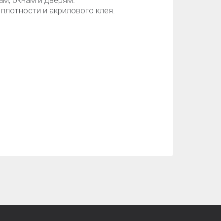
ам, окнам и дверям.
плотности и акрилового клея.