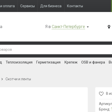
и оплата
Сервисы
Для бизнеса
Контакты
да
Я в
Санкт-Петербурге
д
Теплоизоляция
Герметизация
Крепеж
OSB и фанера
В
Скотчи и ленты
В и
Артику
Бренд: