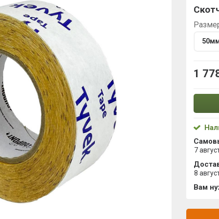
Скотч
Разме
50м
1 77
Нал
Самов
7 авгус
Достав
8 авгус
Вам н