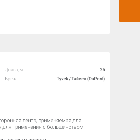
Длина, м
25
Бренд
Tyvek / Тайвек (DuPont)
сторонняя лента, применяемая для
я для применения с большинством