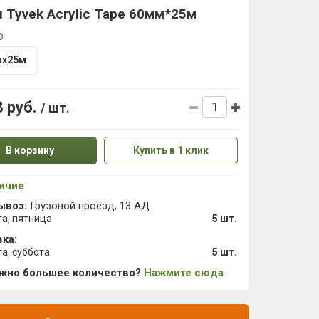
 Tyvek Acrylic Tape 60мм*25м
р
мх25м
8 руб.
/ шт.
В корзину
Купить в 1 клик
ичие
ывоз:
Грузовой проезд, 13 АД
та, пятница
5 шт.
ка:
та, суббота
5 шт.
ужно большее количество?
Нажмите сюда