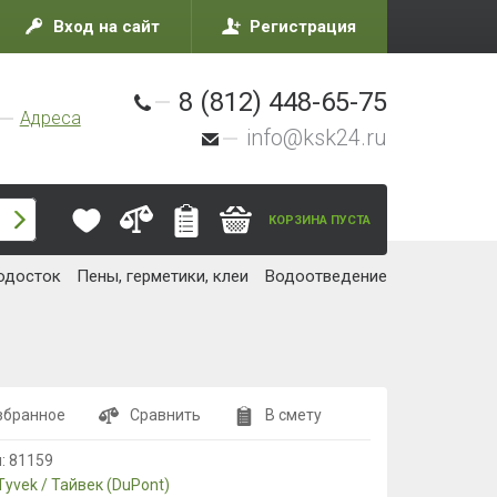
Вход на сайт
Регистрация
8 (812) 448-65-75
Адреса
info@ksk24.ru
КОРЗИНА ПУСТА
одосток
Пены, герметики, клеи
Водоотведение
збранное
Сравнить
В смету
л:
81159
Tyvek / Тайвек (DuPont)