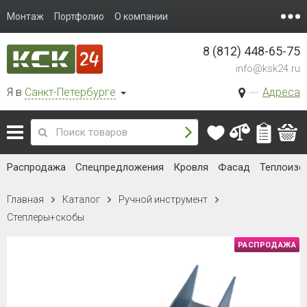
Монтаж
Портфолио
О компании
8 (812) 448-65-75
info@ksk24.ru
Я в
Санкт-Петербурге
Адреса
Распродажа
Спецпредложения
Кровля
Фасад
Теплоизо
Главная
Каталог
Ручной инструмент
Степлеры+скобы
РАСПРОДАЖА