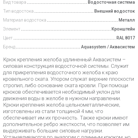
Вид товара
Водосточная система
Тип водостока
Внешний водосток
Материал водостока
Металл
Элемент
Кронштейн
Цвет
RAL 8017
Бренд
Aquasystem / Аквасистем
Крюк крепления желоба удлиненный Аквасистем –
силовая конструкция водосточной системы. Служит
для прикрепления водосточного желоба к краю
кровельного ската. Упором служат верхние плоскости
стропил, либо основание ската кровли. При помощи
крюков обеспечивается необходимый уклон для
движения воды в желобе в нужном направлении.
Крюки крепления желоба цельнометаллические,
изготовлены из стали толщиной 4 мм, что
обеспечивает им их прочность. Также крюки имеют
дополнительное ребро жесткости, что позволяет им
выдерживать большие силовые нагрузки.
Устанавливаются по аналогии с длинным крюком, но