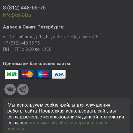
8 (812) 448-65-75
info@ksk24.ru
Адрес в
Санкт-Петербурге
:
ул. Софийская д. 14, БЦ «ЛЕНИНЕЦ», офис 518
+7 (812) 448-65-75
ПН — ПТ с 9:00 до 18:00
Принимаем банковские карты:
Мы используем cookie-файлы для улучшения
© 2005-2026 ООО «КСК». Сайт
https://ksk24.ru
создан
работы сайта. Продолжая использовать сайт, вы
исключительно в информационных целях и любая информация
соглашаетесь с использованием данной технологии
на сайте не является публичной офертой.
Политика в
согласно
политике обработки персональных
отношении персональных данных
данных
.