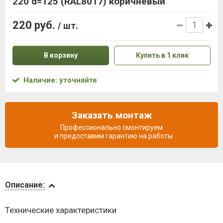
220 d=125 (RAL8017) коричневый
220 руб.
/ шт.
В корзину
Купить в 1 клик
Наличие: уточняйте
Заказать монтаж
Профессионально смонтируем
и предоставим гарантию на работы
Описание
Описание:
Доставка
Технические характеристики
и оплата