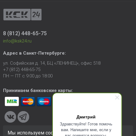
8 (812) 448-65-75
info@ksk24.ru
Адрес в
Санкт-Петербурге
:
ул. Софийская д. 14, БЦ «ЛЕНИНЕЦ», офис 518
+7 (812) 448-65-75
ПН — ПТ с 9:00 до 18:00
Принимаем банковские карты:
Дмитрий
Здравствуйте! Готов помочь
вам. Напишите мне, если у
Мы используем cookie-файлы для улучшения
вас появятся вопросы.
© 2005-2026 ООО «КСК». Сайт
https://ksk24.ru
создан