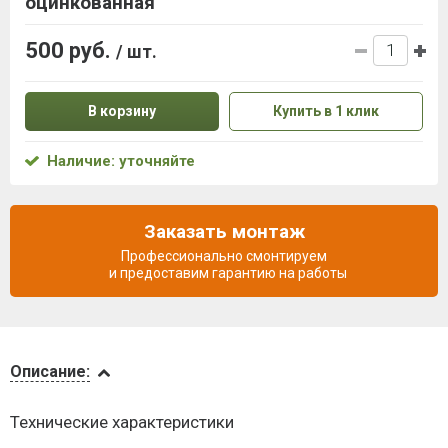
оцинкованная
500 руб.
/ шт.
В корзину
Купить в 1 клик
Наличие: уточняйте
Заказать монтаж
Профессионально смонтируем
и предоставим гарантию на работы
Описание
Описание:
Доставка
Технические характеристики
и оплата