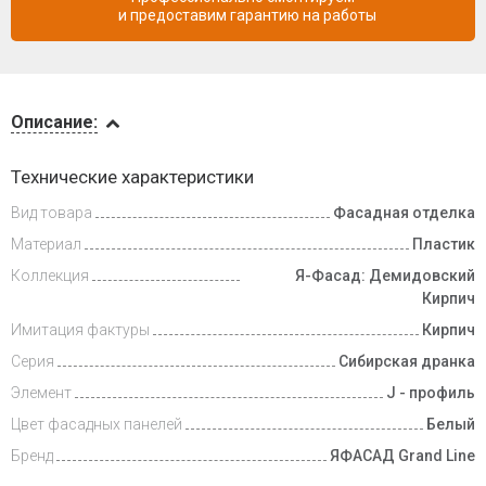
и предоставим гарантию на работы
Описание
Описание:
Доставка
Технические характеристики
и оплата
Вид товара
Фасадная отделка
Материал
Пластик
Коллекция
Я-Фасад: Демидовский
Кирпич
Имитация фактуры
Кирпич
Серия
Сибирская дранка
Элемент
J - профиль
Цвет фасадных панелей
Белый
Бренд
ЯФАСАД Grand Line