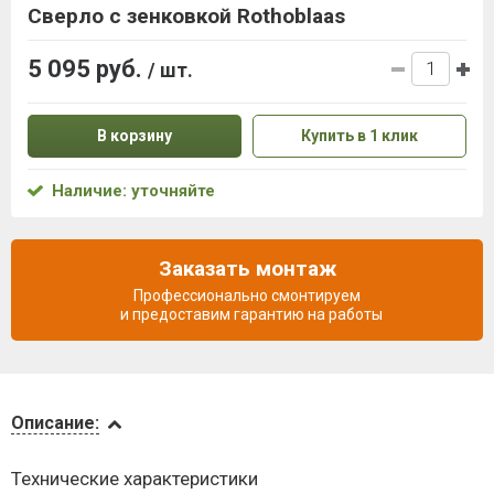
Сверло с зенковкой Rothoblaas
5 095 руб.
/ шт.
В корзину
Купить в 1 клик
Наличие: уточняйте
Заказать монтаж
Профессионально смонтируем
и предоставим гарантию на работы
Описание
Описание:
Доставка
Технические характеристики
и оплата