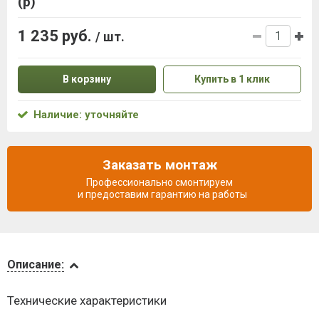
(р)
1 235 руб.
/ шт.
В корзину
Купить в 1 клик
Наличие: уточняйте
Заказать монтаж
Профессионально смонтируем
и предоставим гарантию на работы
Описание
Описание:
Доставка
Технические характеристики
и оплата