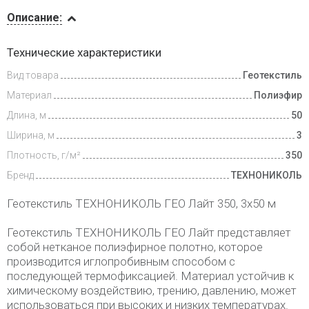
Описание
Описание:
Доставка
Технические характеристики
и оплата
Вид товара
Геотекстиль
Материал
Полиэфир
Длина, м
50
Ширина, м
3
Плотность, г/м²
350
Бренд
ТЕХНОНИКОЛЬ
Геотекстиль ТЕХНОНИКОЛЬ ГЕО Лайт 350, 3х50 м
Геотекстиль ТЕХНОНИКОЛЬ ГЕО Лайт представляет
собой нетканое полиэфирное полотно, которое
производится иглопробивным способом с
последующей термофиксацией. Материал устойчив к
химическому воздействию, трению, давлению, может
использоваться при высоких и низких температурах.