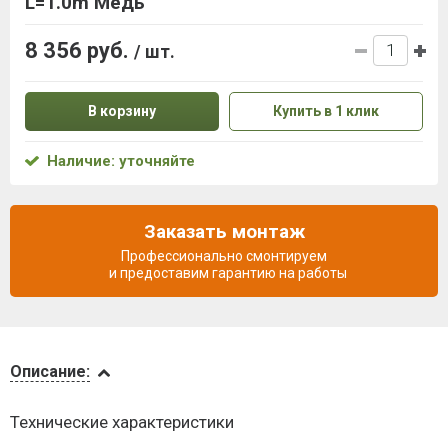
L=1.0m Медь
8 356 руб.
/ шт.
В корзину
Купить в 1 клик
Наличие: уточняйте
Заказать монтаж
Профессионально смонтируем
и предоставим гарантию на работы
Описание
Описание:
Доставка
Технические характеристики
и оплата