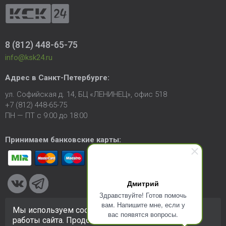
8 (812) 448-65-75
info@ksk24.ru
Адрес в
Санкт-Петербурге
:
ул. Софийская д. 14, БЦ «ЛЕНИНЕЦ», офис 518
+7 (812) 448-65-75
ПН — ПТ с 9:00 до 18:00
Принимаем банковские карты:
Дмитрий
Здравствуйте! Готов помочь
вам. Напишите мне, если у
Мы используем cookie-файлы для улучшения
вас появятся вопросы.
© 2005-2026 ООО «КСК». Сайт
https://ksk24.ru
создан
работы сайта. Продолжая использовать сайт, вы
исключительно в информационных целях и любая информация