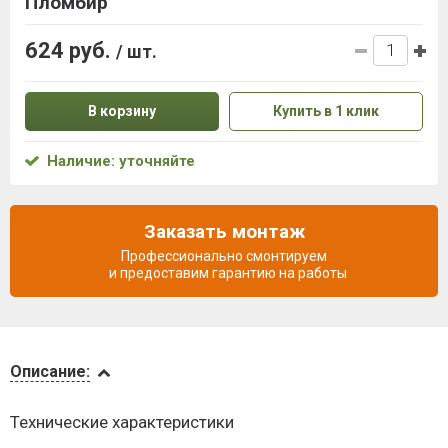
Пломбир
624 руб.
/ шт.
В корзину
Купить в 1 клик
Наличие: уточняйте
Заказать монтаж
Профессионально смонтируем
и предоставим гарантию на работы
Описание
Описание:
Доставка
Технические характеристики
и оплата