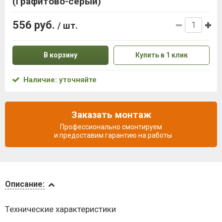
(Графитово-серый)
556 руб.
/ шт.
В корзину
Купить в 1 клик
Наличие: уточняйте
Заказать монтаж
Профессионально смонтируем
и предоставим гарантию на работы
Описание
Описание:
Доставка
Технические характеристики
и оплата