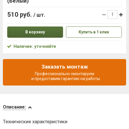
(Белый)
510 руб.
/ шт.
В корзину
Купить в 1 клик
Наличие: уточняйте
Заказать монтаж
Профессионально смонтируем
и предоставим гарантию на работы
Описание
Описание:
Доставка
Технические характеристики
и оплата