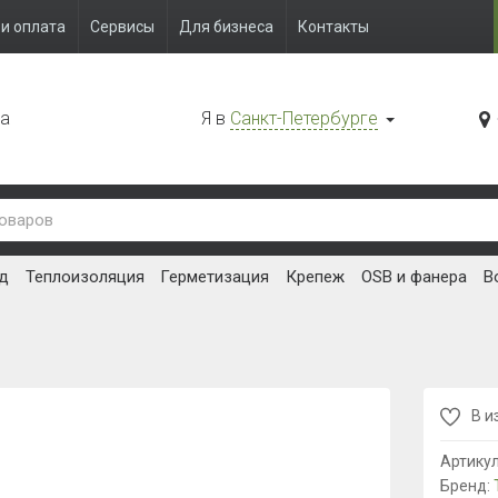
и оплата
Сервисы
Для бизнеса
Контакты
да
Я в
Санкт-Петербурге
д
Теплоизоляция
Герметизация
Крепеж
OSB и фанера
В
В и
Артику
Бренд: