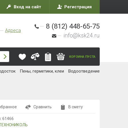
Вход на сайт
Регистрация
8 (812) 448-65-75
Адреса
info@ksk24.ru
КОРЗИНА ПУСТА
одосток
Пены, герметики, клеи
Водоотведение
збранное
Сравнить
В смету
л:
61466
ТЕХНОНИКОЛЬ