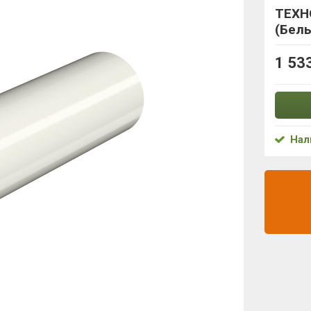
ТЕХН
(Бел
1 53
Нал