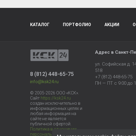
КАТАЛОГ
ПОРТФОЛИО
АКЦИИ
О
Адрес в
Санкт-Пе
ул. Софийская д. 
518
8 (812) 448-65-75
+7 (812) 448-65-75
info@ksk24.ru
ПН — ПТ с 9:00 до 1
© 2005-2026 ООО «КСК».
Сайт
https://ksk24.ru
создан исключительно в
информационных целях и
любая информация на
сайте не является
публичной офертой.
Политика в отношении
персональных данных