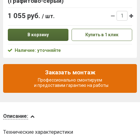
(Графитово-серый)
1 055 руб.
/ шт.
В корзину
Купить в 1 клик
Наличие: уточняйте
Заказать монтаж
Профессионально смонтируем
и предоставим гарантию на работы
Описание
Описание:
Доставка
Технические характеристики
и оплата