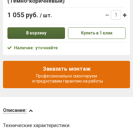
(Темно-коричневый)
1 055 руб.
/ шт.
В корзину
Купить в 1 клик
Наличие: уточняйте
Заказать монтаж
Профессионально смонтируем
и предоставим гарантию на работы
Описание
Описание:
Доставка
Технические характеристики
и оплата