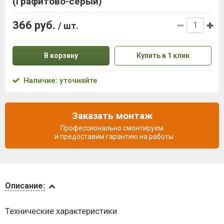
(Графитово-серый)
366 руб.
/ шт.
В корзину
Купить в 1 клик
Наличие: уточняйте
Заказать монтаж
Профессионально смонтируем
и предоставим гарантию на работы
Описание
Описание:
Доставка
Технические характеристики
и оплата