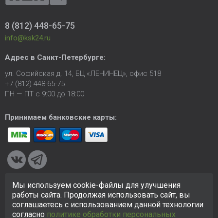
8 (812) 448-65-75
info@ksk24.ru
Адрес в
Санкт-Петербурге
:
ул. Софийская д. 14, БЦ «ЛЕНИНЕЦ», офис 518
+7 (812) 448-65-75
ПН — ПТ с 9:00 до 18:00
Принимаем банковские карты:
Мы используем cookie-файлы для улучшения
© 2005-2026 ООО «КСК». Сайт
https://ksk24.ru
создан
работы сайта. Продолжая использовать сайт, вы
исключительно в информационных целях и любая информация
соглашаетесь с использованием данной технологии
на сайте не является публичной офертой.
Политика в
согласно
политике обработки персональных
отношении персональных данных