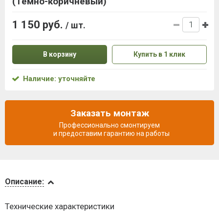
(Темно-коричневый)
1 150 руб.
/ шт.
В корзину
Купить в 1 клик
Наличие: уточняйте
Заказать монтаж
Профессионально смонтируем
и предоставим гарантию на работы
Описание
Описание:
Доставка
Технические характеристики
и оплата