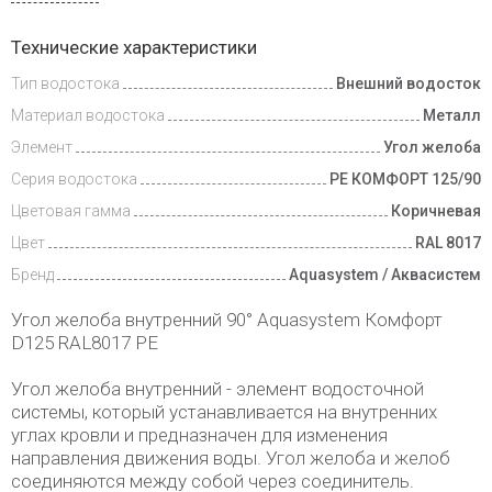
Доставка
Технические характеристики
и оплата
Тип водостока
Внешний водосток
Материал водостока
Металл
Элемент
Угол желоба
Серия водостока
PE КОМФОРТ 125/90
Цветовая гамма
Коричневая
Цвет
RAL 8017
Бренд
Aquasystem / Аквасистем
Угол желоба внутренний 90° Aquasystem Комфорт
D125 RAL8017 PE
Угол желоба внутренний - элемент водосточной
системы, который устанавливается на внутренних
углах кровли и предназначен для изменения
направления движения воды. Угол желоба и желоб
соединяются между собой через соединитель.