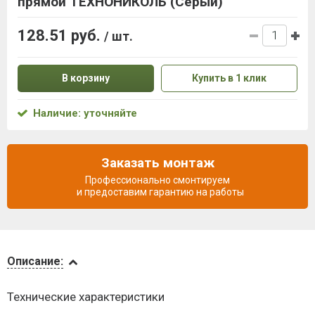
прямой ТЕХНОНИКОЛЬ (Серый)
128.51 руб.
/ шт.
В корзину
Купить в 1 клик
Наличие: уточняйте
Заказать монтаж
Профессионально смонтируем
и предоставим гарантию на работы
Описание
Описание:
Доставка
Технические характеристики
и оплата