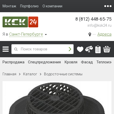
Монтаж
Портфолио
О компании
8 (812) 448-65-75
info@ksk24.ru
Я в
Санкт-Петербурге
Адреса
Распродажа
Спецпредложения
Кровля
Фасад
Теплоизо
Главная
Каталог
Водосточные системы