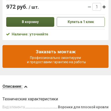
972 руб.
/ шт.
В корзину
Купить в 1 клик
Наличие: уточняйте
Заказать монтаж
Профессионально смонтируем
и предоставим гарантию на работы
Описание
Описание:
Доставка
Технические характеристики
и оплата
Вид элемента
Воронки для плоской кровли