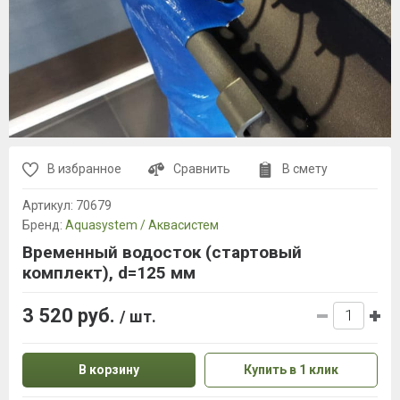
В избранное
Сравнить
В смету
Артикул:
70679
Бренд:
Aquasystem / Аквасистем
Временный водосток (стартовый
комплект), d=125 мм
3 520 руб.
/ шт.
В корзину
Купить в 1 клик