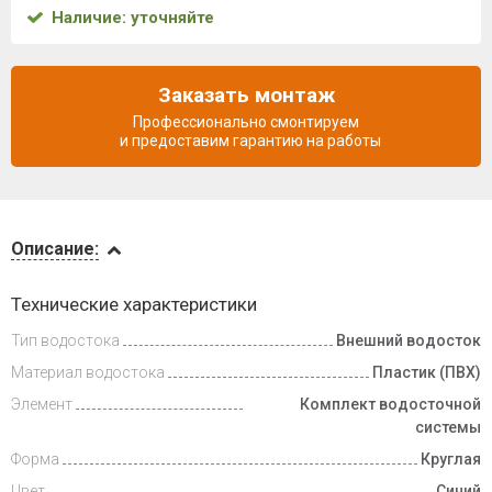
Наличие: уточняйте
Заказать монтаж
Профессионально смонтируем
и предоставим гарантию на работы
Описание
Описание:
Доставка
Технические характеристики
и оплата
Тип водостока
Внешний водосток
Материал водостока
Пластик (ПВХ)
Элемент
Комплект водосточной
системы
Форма
Круглая
Цвет
Синий