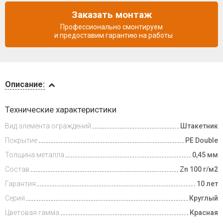
Заказать монтаж
Профессионально смонтируем
и предоставим гарантию на работы
Описание
Описание:
Доставка
Технические характеристики
и оплата
Вид элемента ограждений
Штакетник
Покрытие
PE Double
Толщина металла
0,45 мм
Состав
Zn 100 г/м2
Гарантия
10 лет
Серия
Круглый
Цветовая гамма
Красная