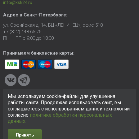
info@ksk24.ru
Адрес в
Санкт-Петербурге
:
ул. Софийская д. 14, БЦ «ЛЕНИНЕЦ», офис 518
+7 (812) 448-65-75
ПН — ПТ с 9:00 до 18:00
Принимаем банковские карты:
Мы используем cookie-файлы для улучшения
© 2005-2026 ООО «КСК». Сайт
https://ksk24.ru
создан
работы сайта. Продолжая использовать сайт, вы
исключительно в информационных целях и любая информация
соглашаетесь с использованием данной технологии
на сайте не является публичной офертой.
Политика в
согласно
политике обработки персональных
отношении персональных данных
данных
.
Принять
Разработка сайта