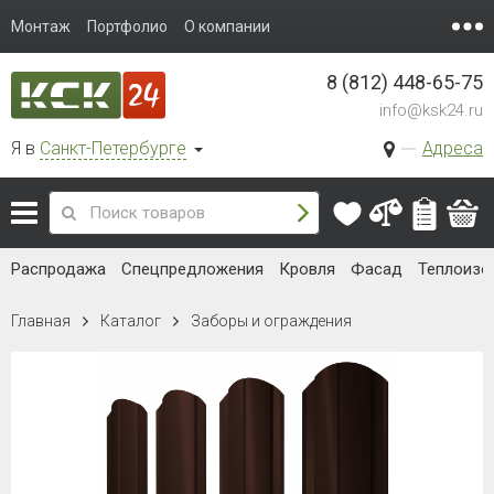
Монтаж
Портфолио
О компании
8 (812) 448-65-75
info@ksk24.ru
Я в
Санкт-Петербурге
Адреса
Распродажа
Спецпредложения
Кровля
Фасад
Теплоизо
Главная
Каталог
Заборы и ограждения