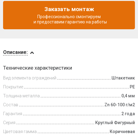
Заказать монтаж
Профессионально смонтируем
и предоставим гарантию на работы
Описание
Описание:
Доставка
Технические характеристики
и оплата
Вид элемента ограждений
Штакетник
Покрытие
PE
Толщина металла
0,4 мм
Состав
Zn 60-100 г/м2
Гарантия
2 года
Серия
Круглый Фигурный
Цветовая гамма
Коричневая