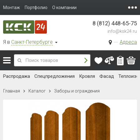
Монтаж
Портфолио
О компании
8 (812) 448-65-75
info@ksk24.ru
Я в
Санкт-Петербурге
Адреса
Распродажа
Спецпредложения
Кровля
Фасад
Теплоизо
Главная
Каталог
Заборы и ограждения