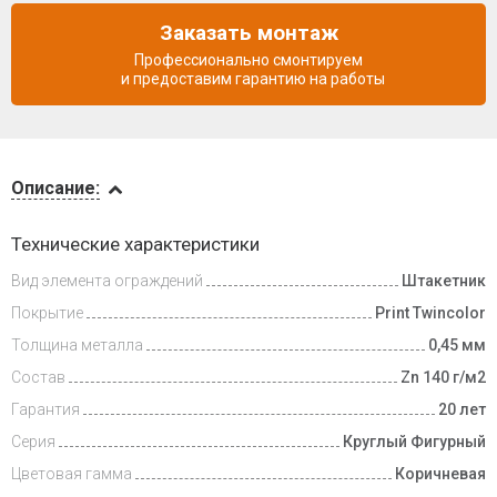
Заказать монтаж
Профессионально смонтируем
и предоставим гарантию на работы
Описание
Описание:
Доставка
Технические характеристики
и оплата
Вид элемента ограждений
Штакетник
Покрытие
Print Twincolor
Толщина металла
0,45 мм
Состав
Zn 140 г/м2
Гарантия
20 лет
Серия
Круглый Фигурный
Цветовая гамма
Коричневая