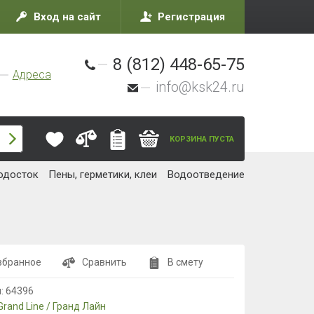
Вход на сайт
Регистрация
8 (812) 448-65-75
Адреса
info@ksk24.ru
КОРЗИНА ПУСТА
одосток
Пены, герметики, клеи
Водоотведение
збранное
Сравнить
В смету
л:
64396
Grand Line / Гранд Лайн