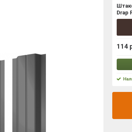
Штаке
Drap 
114 
Нал