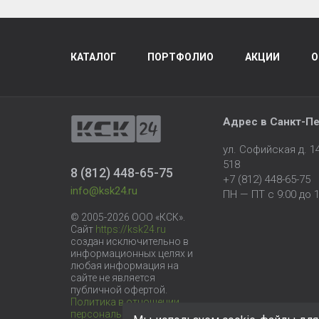
КАТАЛОГ
ПОРТФОЛИО
АКЦИИ
О
Адрес в
Санкт-Пе
ул. Софийская д. 
518
8 (812) 448-65-75
+7 (812) 448-65-75
info@ksk24.ru
ПН — ПТ с 9:00 до 1
© 2005-2026 ООО «КСК».
Сайт
https://ksk24.ru
создан исключительно в
информационных целях и
любая информация на
сайте не является
публичной офертой.
Политика в отношении
персональных данных