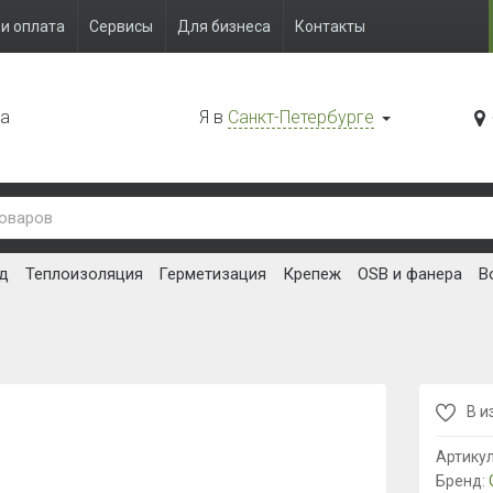
и оплата
Сервисы
Для бизнеса
Контакты
да
Я в
Санкт-Петербурге
д
Теплоизоляция
Герметизация
Крепеж
OSB и фанера
В
В и
Артику
Бренд: