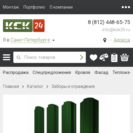
Монтаж
Портфолио
О компании
8 (812) 448-65-75
info@ksk24.ru
Я в
Санкт-Петербурге
Адреса
Распродажа
Спецпредложения
Кровля
Фасад
Теплоизо
Главная
Каталог
Заборы и ограждения