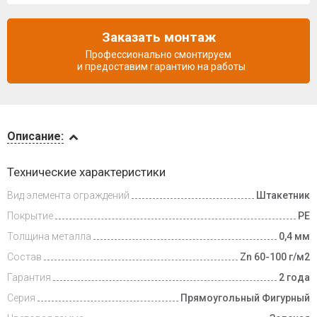
Заказать монтаж
Профессионально смонтируем
и предоставим гарантию на работы
Описание
Описание:
Доставка
Технические характеристики
и оплата
Вид элемента ограждений
Штакетник
Покрытие
PE
Толщина металла
0,4 мм
Состав
Zn 60-100 г/м2
Гарантия
2 года
Серия
Прямоугольный Фигурный