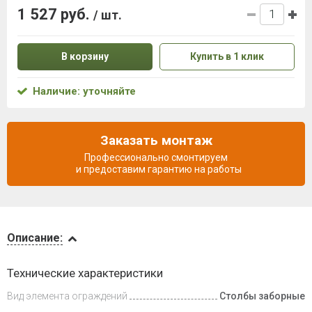
1 527 руб.
/ шт.
В корзину
Купить в 1 клик
Наличие: уточняйте
Заказать монтаж
Профессионально смонтируем
и предоставим гарантию на работы
Описание
Описание:
Доставка
Технические характеристики
и оплата
Вид элемента ограждений
Столбы заборные