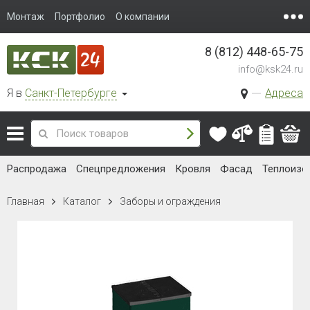
Монтаж
Портфолио
О компании
8 (812) 448-65-75
info@ksk24.ru
Я в
Санкт-Петербурге
Адреса
Распродажа
Спецпредложения
Кровля
Фасад
Теплоизо
Главная
Каталог
Заборы и ограждения