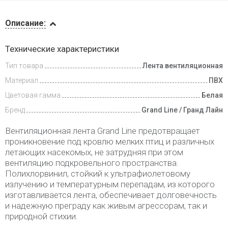
Описание
Описание:
Доставка
Технические характеристики
и оплата
Тип товара
Лента вентиляционная
Материал
ПВХ
Цветовая гамма
Белая
Бренд
Grand Line / Гранд Лайн
Вентиляционная лента Grand Line предотвращает
проникновение под кровлю мелких птиц и различных
летающих насекомых, не затрудняя при этом
вентиляцию подкровельного пространства.
Полихлорвинил, стойкий к ультрафиолетовому
излучению и температурным перепадам, из которого
изготавливается лента, обеспечивает долговечность
и надежную преграду как живым агрессорам, так и
природной стихии.