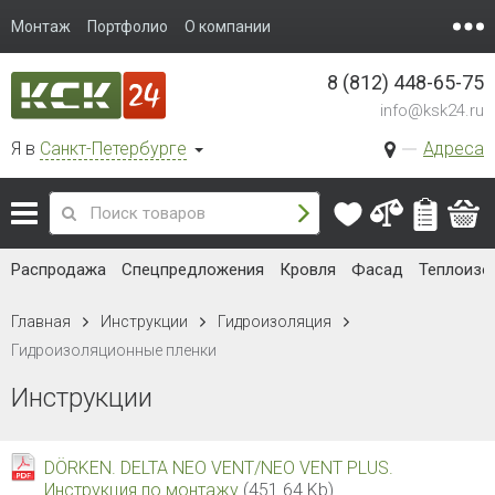
Монтаж
Портфолио
О компании
8 (812) 448-65-75
info@ksk24.ru
Я в
Санкт-Петербурге
Адреса
Распродажа
Спецпредложения
Кровля
Фасад
Теплоизо
Главная
Инструкции
Гидроизоляция
Гидроизоляционные пленки
Инструкции
DÖRKEN. DELTA NEO VENT/NEO VENT PLUS.
Инструкция по монтажу
(451.64 Kb)