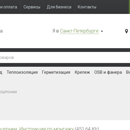
и оплата
Сервисы
Для бизнеса
Контакты
да
Я в
Санкт-Петербурге
д
Теплоизоляция
Герметизация
Крепеж
OSB и фанера
В
рошпонки
понки. Инструкция по монтажу
(451.64 Kb)