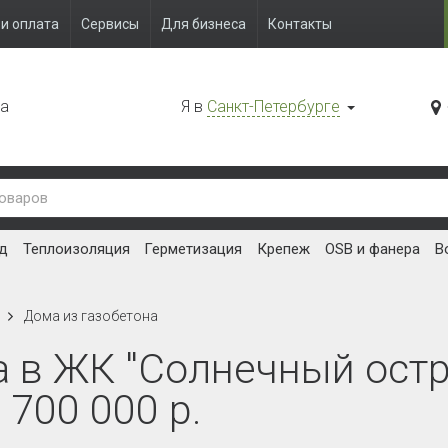
и оплата
Сервисы
Для бизнеса
Контакты
да
Я в
Санкт-Петербурге
д
Теплоизоляция
Герметизация
Крепеж
OSB и фанера
В
Дома из газобетона
а в ЖК "Солнечный остр
 700 000 р.