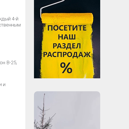
ждый 4-й
сственным
н В-25,
и и