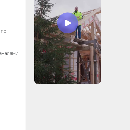
 по
каналами