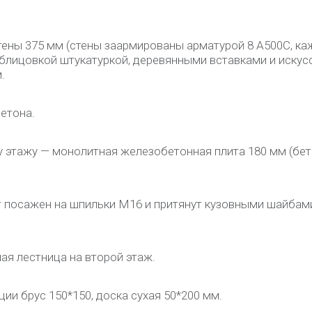
ены 375 мм (стены заармированы арматурой 8 А500С, ка
 облицовкой штукатуркой, деревянными вставками и иску
.
етона.
 этажу — монолитная железобетонная плита 180 мм (бето
т посажен на шпильки М16 и притянут кузовными шайбам
я лестница на второй этаж.
ии брус 150*150, доска сухая 50*200 мм.