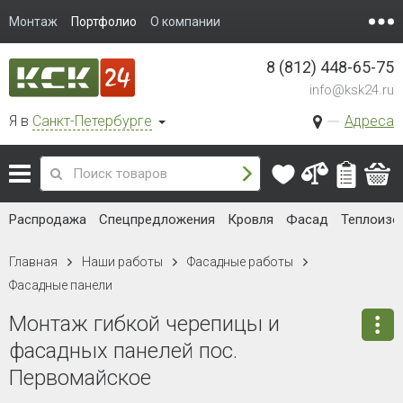
Монтаж
Портфолио
О компании
8 (812) 448-65-75
info@ksk24.ru
Я в
Санкт-Петербурге
Адреса
Распродажа
Спецпредложения
Кровля
Фасад
Теплоизо
Главная
Наши работы
Фасадные работы
Фасадные панели
Монтаж гибкой черепицы и
фасадных панелей пос.
Первомайское