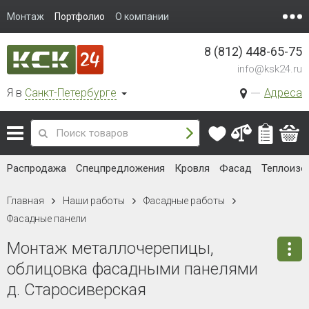
Монтаж
Портфолио
О компании
8 (812) 448-65-75
info@ksk24.ru
Я в
Санкт-Петербурге
Адреса
Распродажа
Спецпредложения
Кровля
Фасад
Теплоизо
Главная
Наши работы
Фасадные работы
Фасадные панели
Монтаж металлочерепицы,
облицовка фасадными панелями
д. Старосиверская